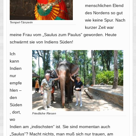
menschlichen Elend
des Nordens so gut
wie keine Spur. Nach
Tempel-Tänzerin
kurzer Zeit war
meine Frau vom „Saulus zum Paulus“ geworden. Heute
schwärmt sie von Indiens Süden!
Ich
kann
Indien
nur
empfe
hlen –
den
Süden
, dort,
Friedliche Riesen
wo
Indien am „indischsten“ ist. Sie sind momentan auch
„Saulus“? Macht nichts, man muß sich nur trauen, am