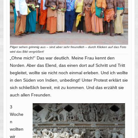
Pilger sehen grimmig aus – sind aber sehr freundlich – durch Klicken auf das Foto
wird das Bild vergrößert!
„Ohne mich!“ Das war deutlich. Meine Frau kennt den
Norden. Aber das Elend, das einen dort auf Schritt und Tritt
begleitet, wollte sie nicht noch einmal erleben. Und ich wollte
in den Süden von Indien, unbedingt! Unter Protest erklärt sie
sich schließlich bereit, mit zu kommen. Und das erzählt sie
auch allen Freunden.
3
Woche
n
wollten
wir